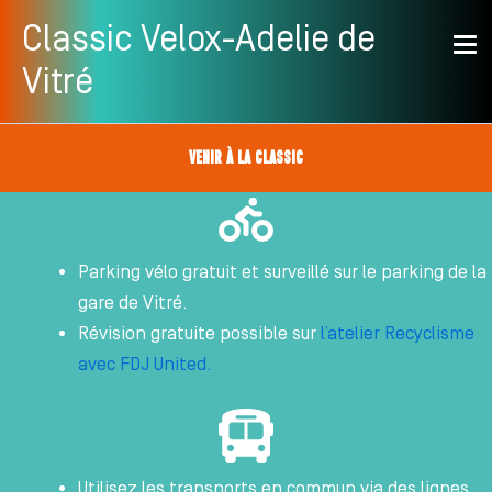
Aller
Classic Velox-Adelie de
au
Vitré
contenu
Venir à la classic
Parking vélo gratuit et surveillé sur le parking de la
gare de Vitré.
Révision gratuite possible sur
l’atelier Recyclisme
avec FDJ United.
Utilisez les transports en commun via des lignes